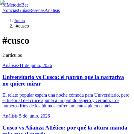
M
MetodoBet
Noticias
Guías
Reseñas
Análisis
Inicio
›
#cusco
#
cusco
2
artículos
Análisis
·
11 de junio, 2026
Universitario vs Cusco: el patrón que la narrativa
no quiere mirar
El relato popular espera una noche cómoda para Universitario, pero
el historial del cruce apunta a un partido áspero y cerrado. Los
números fríos de los últimos enfrentamientos piden cautela.
Análisis
·
5 de junio, 2026
Cusco vs Alianza Atlético: por qué la altura manda