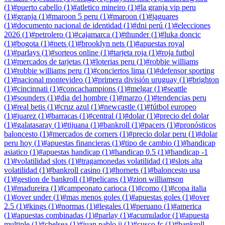
(
1
)
#
puerto cabello
(
1
)
#
atletico mineiro
(
1
)
#
la granja vip peru
(
1
)
#
granja
(
1
)
#
maroon 5 peru
(
1
)
#
maroon
(
1
)
#
jaguares
(
1
)
#
documento nacional de identidad
(
1
)
#
dni perú
(
1
)
#
elecciones
2026
(
1
)
#
petrolero
(
1
)
#
cajamarca
(
1
)
#
thunder
(
1
)
#
luka doncic
(
1
)
#
bogota
(
1
)
#
nets
(
1
)
#
brooklyn nets
(
1
)
#
apuestas royal
(
1
)
#
parlays
(
1
)
#
sorteos online
(
1
)
#
tarjeta roja
(
1
)
#
roja futbol
(
1
)
#
mercados de tarjetas
(
1
)
#
loterias peru
(
1
)
#
robbie williams
(
1
)
#
robbie williams peru
(
1
)
#
conciertos lima
(
1
)
#
defensor sporting
(
1
)
#
nacional montevideo
(
1
)
#
primera división uruguay
(
1
)
#
brighton
(
1
)
#
cincinnati
(
1
)
#
concachampions
(
1
)
#
melgar
(
1
)
#
seattle
(
1
)
#
sounders
(
1
)
#
dia del hombre
(
1
)
#
marzo
(
1
)
#
tendencias peru
(
1
)
#
real betis
(
1
)
#
cruz azul
(
1
)
#
newcastle
(
1
)
#
fútbol europeo
(
1
)
#
juarez
(
1
)
#
barracas
(
1
)
#
central
(
1
)
#
dolar
(
1
)
#
precio del dolar
(
1
)
#
galatasaray
(
1
)
#
tijuana
(
1
)
#
bankroll
(
1
)
#
pacers
(
1
)
#
pronósticos
baloncesto
(
1
)
#
mercados de corners
(
1
)
#
precio dolar peru
(
1
)
#
dolar
peru hoy
(
1
)
#
apuestas financieras
(
1
)
#
tipo de cambio
(
1
)
#
handicap
asiatico
(
1
)
#
apuestas handicap
(
1
)
#
handicap 0.5
(
1
)
#
handicap -1
(
1
)
#
volatilidad slots
(
1
)
#
tragamonedas volatilidad
(
1
)
#
slots alta
volatilidad
(
1
)
#
bankroll casino
(
1
)
#
hornets
(
1
)
#
baloncesto usa
(
1
)
#
gestion de bankroll
(
1
)
#
pelicans
(
1
)
#
zion williamson
(
1
)
#
madureira
(
1
)
#
campeonato carioca
(
1
)
#
como
(
1
)
#
copa italia
(
1
)
#
over under
(
1
)
#
mas menos goles
(
1
)
#
apuestas goles
(
1
)
#
over
2.5
(
1
)
#
kings
(
1
)
#
normas
(
1
)
#
legales
(
1
)
#
peruano
(
1
)
#
america
(
1
)
#
apuestas combinadas
(
1
)
#
parlay
(
1
)
#
acumulador
(
1
)
#
apuesta
multiple
(
1
)
#
chelsea
(
1
)
#
juan pablo ii
(
1
)
#
cusco fc
(
1
)
#
bankroll