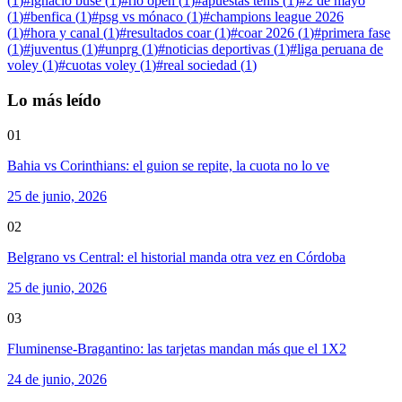
(
1
)
#
ignacio buse
(
1
)
#
rio open
(
1
)
#
apuestas tenis
(
1
)
#
2 de mayo
(
1
)
#
benfica
(
1
)
#
psg vs mónaco
(
1
)
#
champions league 2026
(
1
)
#
hora y canal
(
1
)
#
resultados coar
(
1
)
#
coar 2026
(
1
)
#
primera fase
(
1
)
#
juventus
(
1
)
#
unprg
(
1
)
#
noticias deportivas
(
1
)
#
liga peruana de
voley
(
1
)
#
cuotas voley
(
1
)
#
real sociedad
(
1
)
Lo más leído
01
Bahia vs Corinthians: el guion se repite, la cuota no lo ve
25 de junio, 2026
02
Belgrano vs Central: el historial manda otra vez en Córdoba
25 de junio, 2026
03
Fluminense-Bragantino: las tarjetas mandan más que el 1X2
24 de junio, 2026