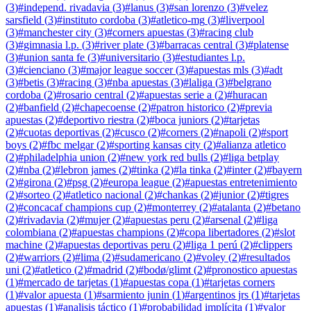
(
3
)
#
independ. rivadavia
(
3
)
#
lanus
(
3
)
#
san lorenzo
(
3
)
#
velez
sarsfield
(
3
)
#
instituto cordoba
(
3
)
#
atletico-mg
(
3
)
#
liverpool
(
3
)
#
manchester city
(
3
)
#
corners apuestas
(
3
)
#
racing club
(
3
)
#
gimnasia l.p.
(
3
)
#
river plate
(
3
)
#
barracas central
(
3
)
#
platense
(
3
)
#
union santa fe
(
3
)
#
universitario
(
3
)
#
estudiantes l.p.
(
3
)
#
cienciano
(
3
)
#
major league soccer
(
3
)
#
apuestas mls
(
3
)
#
adt
(
3
)
#
betis
(
3
)
#
racing
(
3
)
#
nba apuestas
(
3
)
#
laliga
(
3
)
#
belgrano
cordoba
(
2
)
#
rosario central
(
2
)
#
apuestas serie a
(
2
)
#
huracan
(
2
)
#
banfield
(
2
)
#
chapecoense
(
2
)
#
patron historico
(
2
)
#
previa
apuestas
(
2
)
#
deportivo riestra
(
2
)
#
boca juniors
(
2
)
#
tarjetas
(
2
)
#
cuotas deportivas
(
2
)
#
cusco
(
2
)
#
corners
(
2
)
#
napoli
(
2
)
#
sport
boys
(
2
)
#
fbc melgar
(
2
)
#
sporting kansas city
(
2
)
#
alianza atletico
(
2
)
#
philadelphia union
(
2
)
#
new york red bulls
(
2
)
#
liga betplay
(
2
)
#
nba
(
2
)
#
lebron james
(
2
)
#
tinka
(
2
)
#
la tinka
(
2
)
#
inter
(
2
)
#
bayern
(
2
)
#
girona
(
2
)
#
psg
(
2
)
#
europa league
(
2
)
#
apuestas entretenimiento
(
2
)
#
sorteo
(
2
)
#
atletico nacional
(
2
)
#
chankas
(
2
)
#
junior
(
2
)
#
tigres
(
2
)
#
concacaf champions cup
(
2
)
#
monterrey
(
2
)
#
atalanta
(
2
)
#
betano
(
2
)
#
rivadavia
(
2
)
#
mujer
(
2
)
#
apuestas peru
(
2
)
#
arsenal
(
2
)
#
liga
colombiana
(
2
)
#
apuestas champions
(
2
)
#
copa libertadores
(
2
)
#
slot
machine
(
2
)
#
apuestas deportivas peru
(
2
)
#
liga 1 perú
(
2
)
#
clippers
(
2
)
#
warriors
(
2
)
#
lima
(
2
)
#
sudamericano
(
2
)
#
voley
(
2
)
#
resultados
uni
(
2
)
#
atletico
(
2
)
#
madrid
(
2
)
#
bodø/glimt
(
2
)
#
pronostico apuestas
(
1
)
#
mercado de tarjetas
(
1
)
#
apuestas copa
(
1
)
#
tarjetas corners
(
1
)
#
valor apuesta
(
1
)
#
sarmiento junin
(
1
)
#
argentinos jrs
(
1
)
#
tarjetas
apuestas
(
1
)
#
analisis táctico
(
1
)
#
probabilidad implícita
(
1
)
#
valor