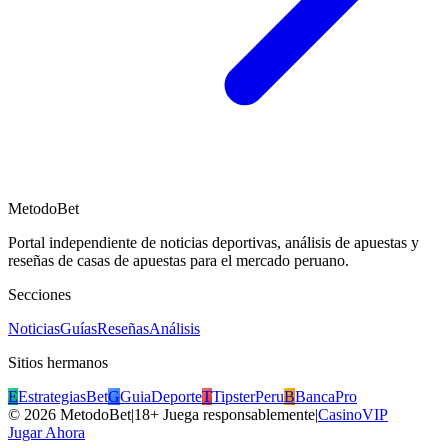
MetodoBet
Portal independiente de noticias deportivas, análisis de apuestas y
reseñas de casas de apuestas para el mercado peruano.
Secciones
Noticias
Guías
Reseñas
Análisis
Sitios hermanos
E
EstrategiasBet
G
GuiaDeporte
T
TipsterPeru
B
BancaPro
©
2026
MetodoBet
|
18+ Juega responsablemente
|
CasinoVIP
Jugar Ahora