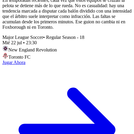
En temporadas recientes, cada vez que estos equipos se cruzan la
pelota se detiene más de lo que rueda. No es casualidad: hay una
tendencia marcada a disputar cada balón dividido con una intensidad
que el árbitro suele interpretar como infracción. Las faltas se
acumulan desde los primeros minutos. Ese guion no cambia ni en
Foxborough ni en Toronto.
Major League Soccer
•
Regular Season - 18
Mié 22 jul
•
23:30
New England Revolution
Toronto FC
Jugar Ahora