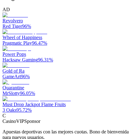
AD
Revolvero
Red Tiger
96
%
Wheel of Happiness
Pragmatic Play
96.47
%
Power Pops
Hacksaw Gaming
96.31
%
Gold of Ra
GameArt
96
%
Quarantine
MrSlotty
96.05
%
Must Drop Jackpot Flame Fruits
3 Oaks
95.72
%
C
CasinoVIP
Sponsor
Apuestas deportivas con las mejores cuotas. Bono de bienvenida
para nuevos usuarios.