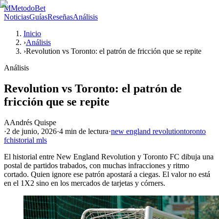
M
MetodoBet
Noticias
Guías
Reseñas
Análisis
Inicio
›
Análisis
›
Revolution vs Toronto: el patrón de fricción que se repite
Análisis
Revolution vs Toronto: el patrón de
fricción que se repite
A
Andrés Quispe
·
2 de junio, 2026
·
4 min
de lectura
·
new england revolution
toronto
fc
historial mls
El historial entre New England Revolution y Toronto FC dibuja una
postal de partidos trabados, con muchas infracciones y ritmo
cortado. Quien ignore ese patrón apostará a ciegas. El valor no está
en el 1X2 sino en los mercados de tarjetas y córners.