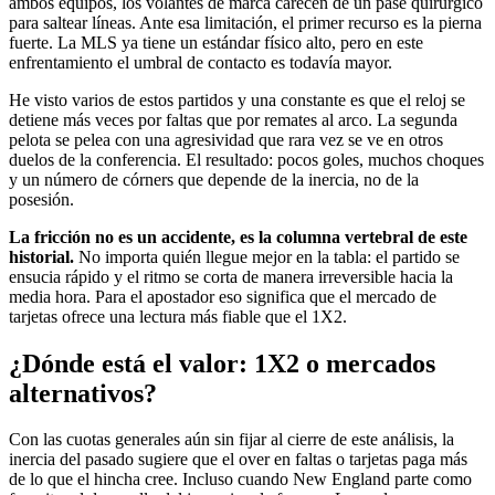
ambos equipos, los volantes de marca carecen de un pase quirúrgico
para saltear líneas. Ante esa limitación, el primer recurso es la pierna
fuerte. La MLS ya tiene un estándar físico alto, pero en este
enfrentamiento el umbral de contacto es todavía mayor.
He visto varios de estos partidos y una constante es que el reloj se
detiene más veces por faltas que por remates al arco. La segunda
pelota se pelea con una agresividad que rara vez se ve en otros
duelos de la conferencia. El resultado: pocos goles, muchos choques
y un número de córners que depende de la inercia, no de la
posesión.
La fricción no es un accidente, es la columna vertebral de este
historial.
No importa quién llegue mejor en la tabla: el partido se
ensucia rápido y el ritmo se corta de manera irreversible hacia la
media hora. Para el apostador eso significa que el mercado de
tarjetas ofrece una lectura más fiable que el 1X2.
¿Dónde está el valor: 1X2 o mercados
alternativos?
Con las cuotas generales aún sin fijar al cierre de este análisis, la
inercia del pasado sugiere que el over en faltas o tarjetas paga más
de lo que el hincha cree. Incluso cuando New England parte como