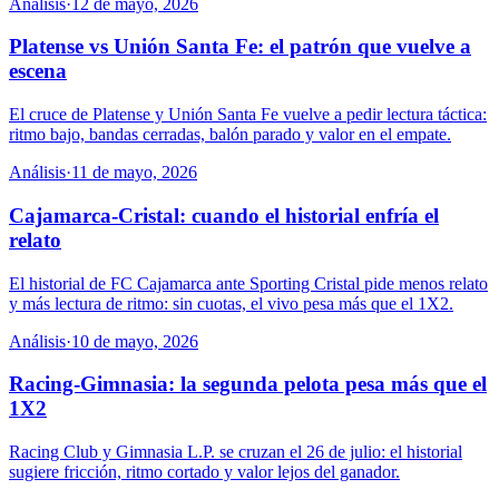
Análisis
·
12 de mayo, 2026
Platense vs Unión Santa Fe: el patrón que vuelve a
escena
El cruce de Platense y Unión Santa Fe vuelve a pedir lectura táctica:
ritmo bajo, bandas cerradas, balón parado y valor en el empate.
Análisis
·
11 de mayo, 2026
Cajamarca-Cristal: cuando el historial enfría el
relato
El historial de FC Cajamarca ante Sporting Cristal pide menos relato
y más lectura de ritmo: sin cuotas, el vivo pesa más que el 1X2.
Análisis
·
10 de mayo, 2026
Racing-Gimnasia: la segunda pelota pesa más que el
1X2
Racing Club y Gimnasia L.P. se cruzan el 26 de julio: el historial
sugiere fricción, ritmo cortado y valor lejos del ganador.