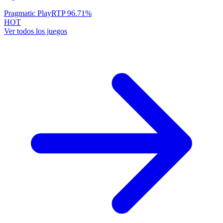
Pragmatic Play
RTP
96.71
%
HOT
Ver todos los juegos