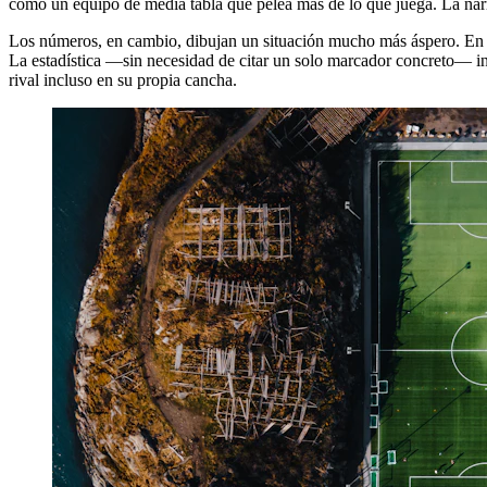
como un equipo de media tabla que pelea más de lo que juega. La narrati
Los números, en cambio, dibujan un situación mucho más áspero. En la
La estadística —sin necesidad de citar un solo marcador concreto— in
rival incluso en su propia cancha.