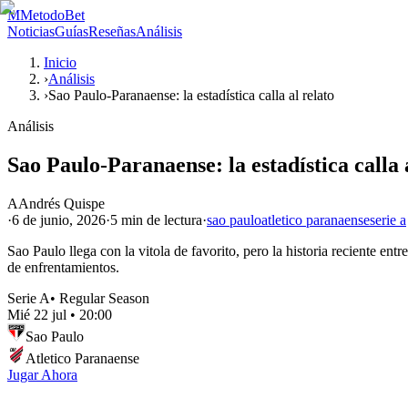
M
MetodoBet
Noticias
Guías
Reseñas
Análisis
Inicio
›
Análisis
›
Sao Paulo-Paranaense: la estadística calla al relato
Análisis
Sao Paulo-Paranaense: la estadística calla 
A
Andrés Quispe
·
6 de junio, 2026
·
5 min
de lectura
·
sao paulo
atletico paranaense
serie a
Sao Paulo llega con la vitola de favorito, pero la historia reciente en
de enfrentamientos.
Serie A
•
Regular Season
Mié 22 jul
•
20:00
Sao Paulo
Atletico Paranaense
Jugar Ahora