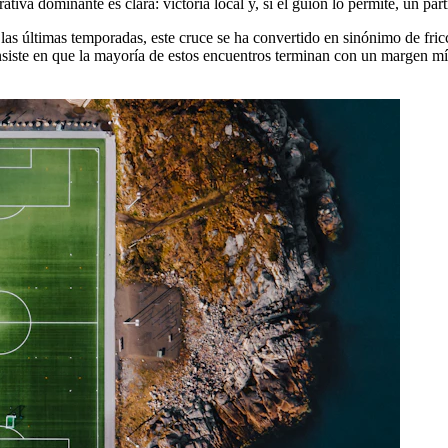
va dominante es clara: victoria local y, si el guion lo permite, un part
s últimas temporadas, este cruce se ha convertido en sinónimo de fricc
siste en que la mayoría de estos encuentros terminan con un margen mí