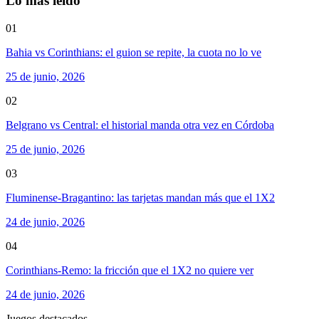
Lo más leído
01
Bahia vs Corinthians: el guion se repite, la cuota no lo ve
25 de junio, 2026
02
Belgrano vs Central: el historial manda otra vez en Córdoba
25 de junio, 2026
03
Fluminense-Bragantino: las tarjetas mandan más que el 1X2
24 de junio, 2026
04
Corinthians-Remo: la fricción que el 1X2 no quiere ver
24 de junio, 2026
Juegos destacados