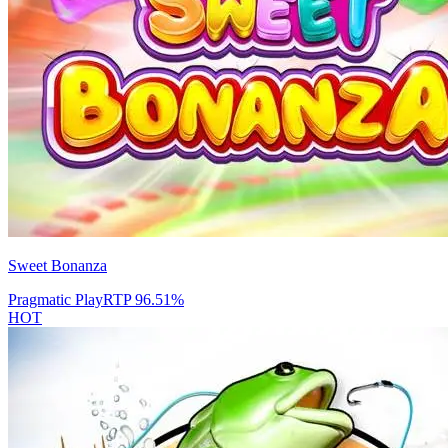
Sweet Bonanza
Pragmatic Play
RTP
96.51
%
HOT