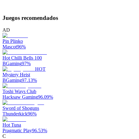
Juegos recomendados
AD
Pin Plinko
Mascot
96
%
Hot Chilli Bells 100
BGaming
97
%
HOT
Mystery Heist
BGaming
97.13
%
Toshi Ways Club
Hacksaw Gaming
96.09
%
Sword of Shoguns
Thunderkick
96
%
Hot Tuna
Pragmatic Play
96.53
%
C