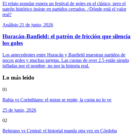
El relato popular espera un festival de goles en el clásico, pero el
patrón histórico insiste en partidos cerrados. ¿Dónde está el valor
real?
Análisis
·
21 de junio, 2026
Huracán-Banfield: el patrón de fricción que silencia
los goles
Los antecedentes entre Huracán y Banfield muestran partidos de
pocos goles y muchas tarjetas. Las cuotas de over 2.5 están siendo
infladas por el nombre, no por la historia real.
Lo más leído
01
Bahia vs Corinthians: el guion se repite, la cuota no lo ve
25 de junio, 2026
02
Belgrano vs Central: el historial manda otra vez en Córdoba