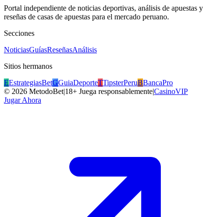
Portal independiente de noticias deportivas, análisis de apuestas y
reseñas de casas de apuestas para el mercado peruano.
Secciones
Noticias
Guías
Reseñas
Análisis
Sitios hermanos
E
EstrategiasBet
G
GuiaDeporte
T
TipsterPeru
B
BancaPro
©
2026
MetodoBet
|
18+ Juega responsablemente
|
CasinoVIP
Jugar Ahora