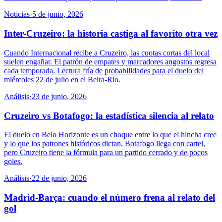
Noticias
·
5 de junio, 2026
Inter-Cruzeiro: la historia castiga al favorito otra vez
Cuando Internacional recibe a Cruzeiro, las cuotas cortas del local
suelen engañar. El patrón de empates y marcadores angostos regresa
cada temporada. Lectura fría de probabilidades para el duelo del
miércoles 22 de julio en el Beira-Rio.
Análisis
·
23 de junio, 2026
Cruzeiro vs Botafogo: la estadística silencia al relato
El duelo en Belo Horizonte es un choque entre lo que el hincha cree
y lo que los patrones históricos dictan. Botafogo llega con cartel,
pero Cruzeiro tiene la fórmula para un partido cerrado y de pocos
goles.
Análisis
·
22 de junio, 2026
Madrid-Barça: cuando el número frena al relato del
gol