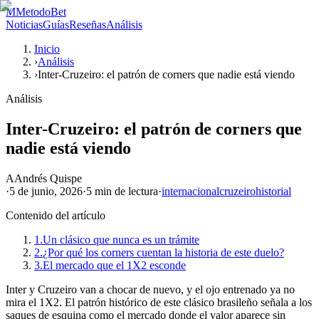
M
MetodoBet
Noticias
Guías
Reseñas
Análisis
Inicio
›
Análisis
›
Inter-Cruzeiro: el patrón de corners que nadie está viendo
Análisis
Inter-Cruzeiro: el patrón de corners que
nadie está viendo
A
Andrés Quispe
·
5 de junio, 2026
·
5 min
de lectura
·
internacional
cruzeiro
historial
Contenido del artículo
1.
Un clásico que nunca es un trámite
2.
¿Por qué los corners cuentan la historia de este duelo?
3.
El mercado que el 1X2 esconde
Inter y Cruzeiro van a chocar de nuevo, y el ojo entrenado ya no
mira el 1X2. El patrón histórico de este clásico brasileño señala a los
saques de esquina como el mercado donde el valor aparece sin