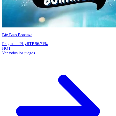
Big Bass Bonanza
Pragmatic Play
RTP
96.71
%
HOT
Ver todos los juegos