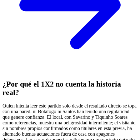
¿Por qué el 1X2 no cuenta la historia
real?
Quien intenta leer este partido solo desde el resultado directo se topa
con una pared: ni Botafogo ni Santos han tenido una regularidad
que genere confianza. El local, con Savarino y Tiquinho Soares
como referencias, muestra una peligrosidad intermitente; el visitante,
sin nombres propios confirmados como titulares en esta previa, ha
alternado buenas actuaciones fuera de casa con apagones
defensivos. Las casas de apuestas reflejan ese desconcierto dejando