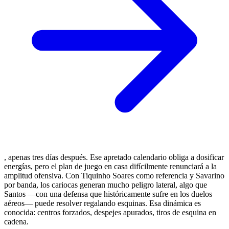
, apenas tres días después. Ese apretado calendario obliga a dosificar
energías, pero el plan de juego en casa difícilmente renunciará a la
amplitud ofensiva. Con Tiquinho Soares como referencia y Savarino
por banda, los cariocas generan mucho peligro lateral, algo que
Santos —con una defensa que históricamente sufre en los duelos
aéreos— puede resolver regalando esquinas. Esa dinámica es
conocida: centros forzados, despejes apurados, tiros de esquina en
cadena.