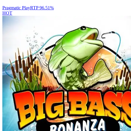
Pragmatic Play
RTP
96.51
%
HOT