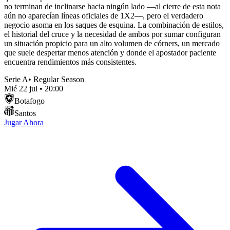
no terminan de inclinarse hacia ningún lado —al cierre de esta nota
aún no aparecían líneas oficiales de 1X2—, pero el verdadero
negocio asoma en los saques de esquina. La combinación de estilos,
el historial del cruce y la necesidad de ambos por sumar configuran
un situación propicio para un alto volumen de córners, un mercado
que suele despertar menos atención y donde el apostador paciente
encuentra rendimientos más consistentes.
Serie A
•
Regular Season
Mié 22 jul
•
20:00
Botafogo
Santos
Jugar Ahora