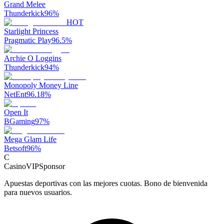
Grand Melee
Thunderkick
96
%
HOT
Starlight Princess
Pragmatic Play
96.5
%
Archie O Loggins
Thunderkick
94
%
Monopoly Money Line
NetEnt
96.18
%
Open It
BGaming
97
%
Mega Glam Life
Betsoft
96
%
C
CasinoVIP
Sponsor
Apuestas deportivas con las mejores cuotas. Bono de bienvenida
para nuevos usuarios.