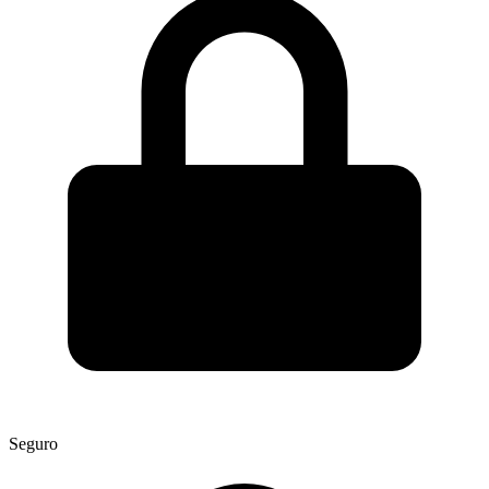
Seguro