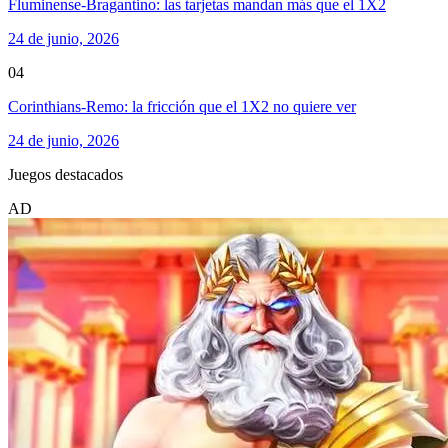
Fluminense-Bragantino: las tarjetas mandan más que el 1X2
24 de junio, 2026
04
Corinthians-Remo: la fricción que el 1X2 no quiere ver
24 de junio, 2026
Juegos destacados
AD