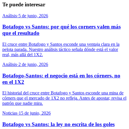
Te puede interesar
Análisis
·
5 de junio, 2026
Botafogo vs Santos: por qué los corners valen más
que el resultado
El cruce entre Botafogo y Santos esconde una ventaja clara en la
pelota parada. Nuestro análisis táctico señala dónde está el valor
real, más allá del 1X2.
Análisis
·
2 de junio, 2026
Botafogo-Santos: el negocio está en los córners, no
en el 1X2
El historial del cruce entre Botafogo y Santos esconde una mina de
córners que el mercado de 1X2 no refleja. Antes de apostar, revisa el
patrón que nadie mira.
Noticias
·
15 de junio, 2026
Botafogo vs Santos: la ley no escrita de los goles