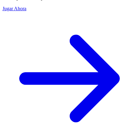
Jugar Ahora