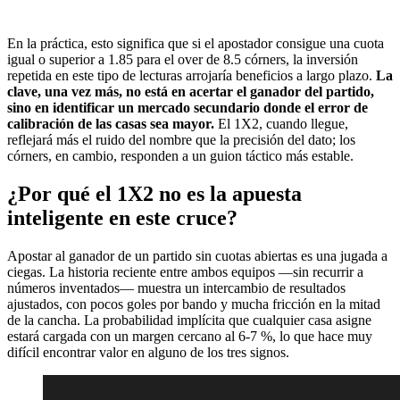
En la práctica, esto significa que si el apostador consigue una cuota
igual o superior a 1.85 para el over de 8.5 córners, la inversión
repetida en este tipo de lecturas arrojaría beneficios a largo plazo.
La
clave, una vez más, no está en acertar el ganador del partido,
sino en identificar un mercado secundario donde el error de
calibración de las casas sea mayor.
El 1X2, cuando llegue,
reflejará más el ruido del nombre que la precisión del dato; los
córners, en cambio, responden a un guion táctico más estable.
¿Por qué el 1X2 no es la apuesta
inteligente en este cruce?
Apostar al ganador de un partido sin cuotas abiertas es una jugada a
ciegas. La historia reciente entre ambos equipos —sin recurrir a
números inventados— muestra un intercambio de resultados
ajustados, con pocos goles por bando y mucha fricción en la mitad
de la cancha. La probabilidad implícita que cualquier casa asigne
estará cargada con un margen cercano al 6-7 %, lo que hace muy
difícil encontrar valor en alguno de los tres signos.