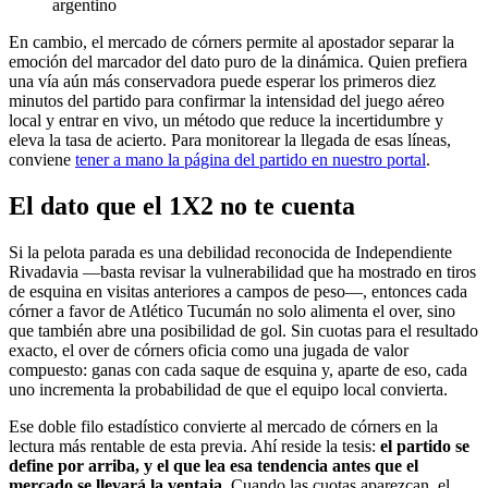
argentino
En cambio, el mercado de córners permite al apostador separar la
emoción del marcador del dato puro de la dinámica. Quien prefiera
una vía aún más conservadora puede esperar los primeros diez
minutos del partido para confirmar la intensidad del juego aéreo
local y entrar en vivo, un método que reduce la incertidumbre y
eleva la tasa de acierto. Para monitorear la llegada de esas líneas,
conviene
tener a mano la página del partido en nuestro portal
.
El dato que el 1X2 no te cuenta
Si la pelota parada es una debilidad reconocida de Independiente
Rivadavia —basta revisar la vulnerabilidad que ha mostrado en tiros
de esquina en visitas anteriores a campos de peso—, entonces cada
córner a favor de Atlético Tucumán no solo alimenta el over, sino
que también abre una posibilidad de gol. Sin cuotas para el resultado
exacto, el over de córners oficia como una jugada de valor
compuesto: ganas con cada saque de esquina y, aparte de eso, cada
uno incrementa la probabilidad de que el equipo local convierta.
Ese doble filo estadístico convierte al mercado de córners en la
lectura más rentable de esta previa. Ahí reside la tesis:
el partido se
define por arriba, y el que lea esa tendencia antes que el
mercado se llevará la ventaja
. Cuando las cuotas aparezcan, el