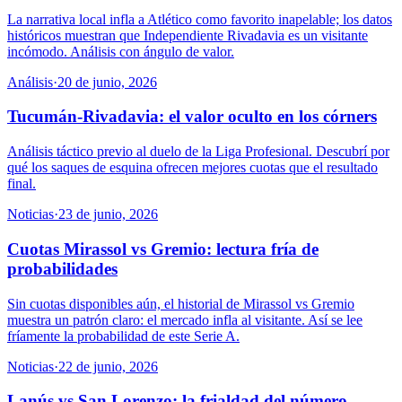
La narrativa local infla a Atlético como favorito inapelable; los datos
históricos muestran que Independiente Rivadavia es un visitante
incómodo. Análisis con ángulo de valor.
Análisis
·
20 de junio, 2026
Tucumán-Rivadavia: el valor oculto en los córners
Análisis táctico previo al duelo de la Liga Profesional. Descubrí por
qué los saques de esquina ofrecen mejores cuotas que el resultado
final.
Noticias
·
23 de junio, 2026
Cuotas Mirassol vs Gremio: lectura fría de
probabilidades
Sin cuotas disponibles aún, el historial de Mirassol vs Gremio
muestra un patrón claro: el mercado infla al visitante. Así se lee
fríamente la probabilidad de este Serie A.
Noticias
·
22 de junio, 2026
Lanús vs San Lorenzo: la frialdad del número