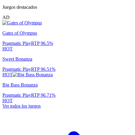
Juegos destacados
AD
Gates of Olympus
Pragmatic Play
RTP
96.5
%
HOT
Sweet Bonanza
Pragmatic Play
RTP
96.51
%
HOT
Big Bass Bonanza
Pragmatic Play
RTP
96.71
%
HOT
Ver todos los juegos