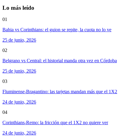
Lo más leído
01
Bahia vs Corinthians: el guion se repite, la cuota no lo ve
25 de junio, 2026
02
Belgrano vs Central: el historial manda otra vez en Córdoba
25 de junio, 2026
03
Fluminense-Bragantino: las tarjetas mandan más que el 1X2
24 de junio, 2026
04
Corinthians-Remo: la fricción que el 1X2 no quiere ver
24 de junio, 2026