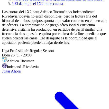
5.
El dato que el 1X2 no te cuenta
Las cuotas del 1X2 para Atlético Tucumán vs Independiente
Rivadavia todavía no están disponibles, pero la lectura fría del
historial de ambos equipos apunta a un valor concreto en el mercado
de córners. La combinación de juego aéreo local y estructura
defensiva visitante ha producido, en partidos de perfil similar, una
frecuencia de saques de esquina por encima de la línea mediana que
suelen ofrecer las casas. Ese desajuste es la oportunidad que el
apostador paciente puede trabajar desde hoy.
Liga Profesional
•
Regular Season
Dom 26 jul
•
20:00
Atletico Tucuman
Independ. Rivadavia
Jugar Ahora