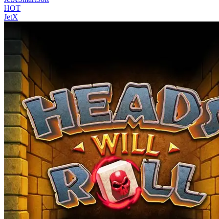
HOT
JetX