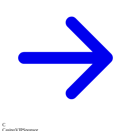
C
CasinoVIP
Sponsor