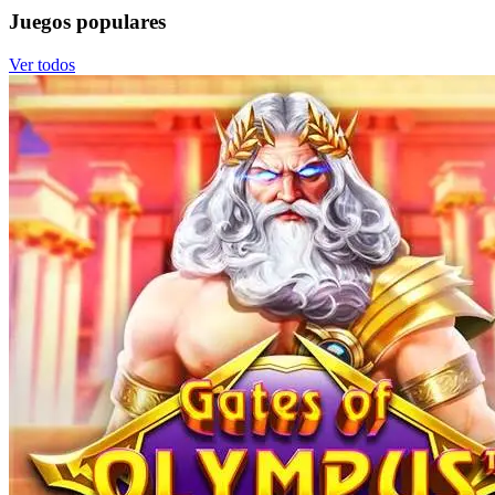
Juegos populares
Ver todos