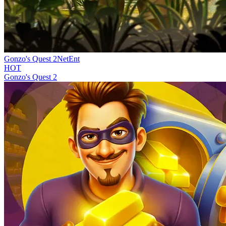
Gonzo's Quest 2
NetEnt
HOT
Gonzo's Quest 2