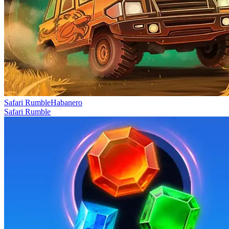
Safari Rumble
Habanero
Safari Rumble