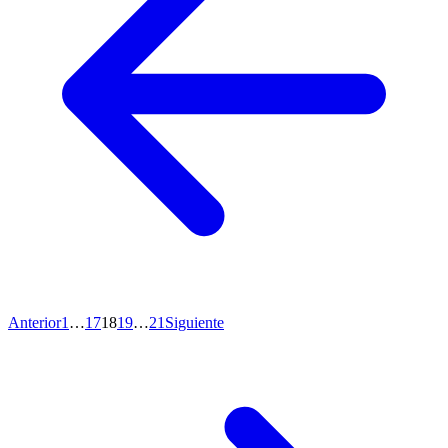
Anterior
1
…
17
18
19
…
21
Siguiente