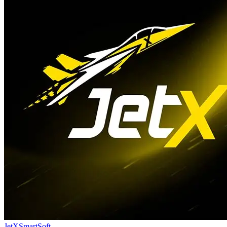
JetX
SmartSoft