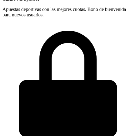
Apuestas deportivas con las mejores cuotas. Bono de bienvenida
para nuevos usuarios.