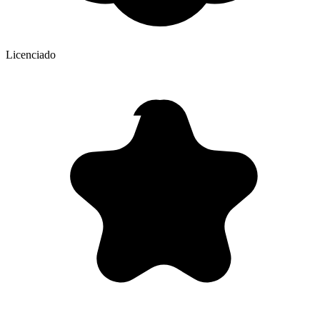
Licenciado