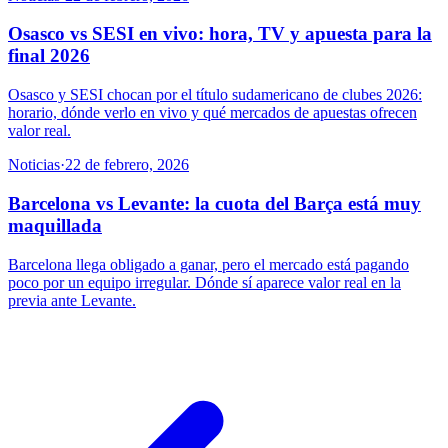
Osasco vs SESI en vivo: hora, TV y apuesta para la
final 2026
Osasco y SESI chocan por el título sudamericano de clubes 2026:
horario, dónde verlo en vivo y qué mercados de apuestas ofrecen
valor real.
Noticias
·
22 de febrero, 2026
Barcelona vs Levante: la cuota del Barça está muy
maquillada
Barcelona llega obligado a ganar, pero el mercado está pagando
poco por un equipo irregular. Dónde sí aparece valor real en la
previa ante Levante.