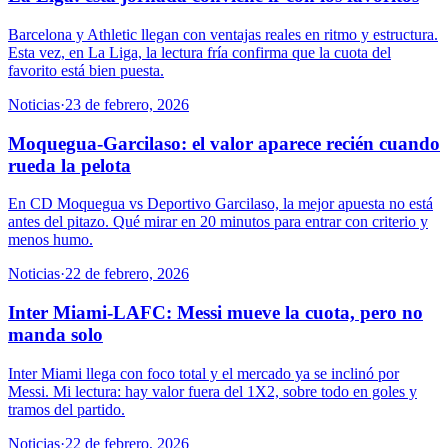
Barcelona y Athletic llegan con ventajas reales en ritmo y estructura.
Esta vez, en La Liga, la lectura fría confirma que la cuota del
favorito está bien puesta.
Noticias
·
23 de febrero, 2026
Moquegua-Garcilaso: el valor aparece recién cuando
rueda la pelota
En CD Moquegua vs Deportivo Garcilaso, la mejor apuesta no está
antes del pitazo. Qué mirar en 20 minutos para entrar con criterio y
menos humo.
Noticias
·
22 de febrero, 2026
Inter Miami-LAFC: Messi mueve la cuota, pero no
manda solo
Inter Miami llega con foco total y el mercado ya se inclinó por
Messi. Mi lectura: hay valor fuera del 1X2, sobre todo en goles y
tramos del partido.
Noticias
·
22 de febrero, 2026