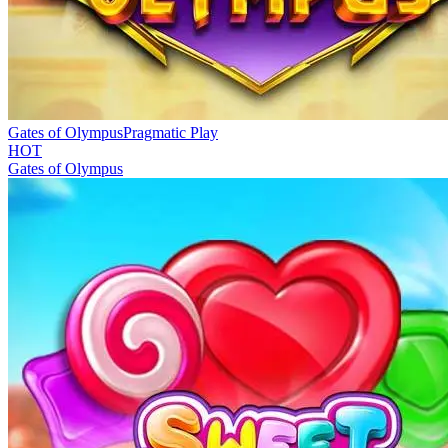
Gates of Olympus
Pragmatic Play
HOT
Gates of Olympus