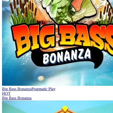
Big Bass Bonanza
Pragmatic Play
HOT
Big Bass Bonanza