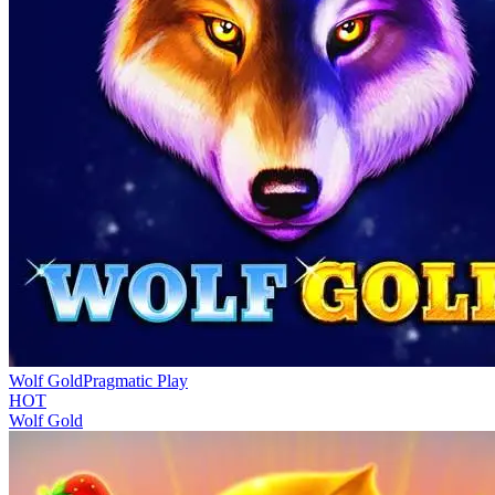
Wolf Gold
Pragmatic Play
HOT
Wolf Gold