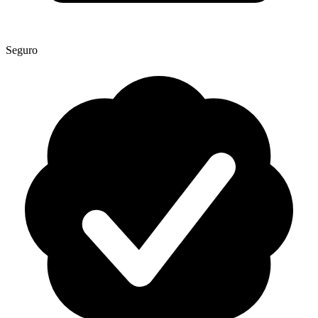
Seguro