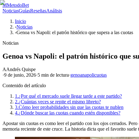
M
MetodoBet
Noticias
Guías
Reseñas
Análisis
Inicio
›
Noticias
›
Genoa vs Napoli: el patrón histórico que supera a las cuotas
Noticias
Genoa vs Napoli: el patrón histórico que su
A
Andrés Quispe
·
9 de junio, 2026
·
5 min
de lectura
·
genoa
napoli
cuotas
Contenido del artículo
1.
¿Por qué el mercado suele llegar tarde a este partido?
2.
¿Cuántas veces se repite el mismo libreto?
3.
Cómo leer probabilidades sin que las cuotas te nublen
4.
¿Dónde buscar las cuotas cuando estén disponibles?
Apostar sin cuotas es como leer el partido con los ojos cerrados. Pe
memoria reciente de este cruce. La historia dicta que el favorito suele