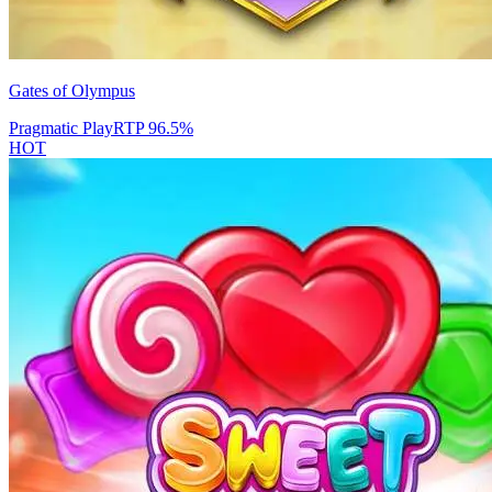
Gates of Olympus
Pragmatic Play
RTP
96.5
%
HOT