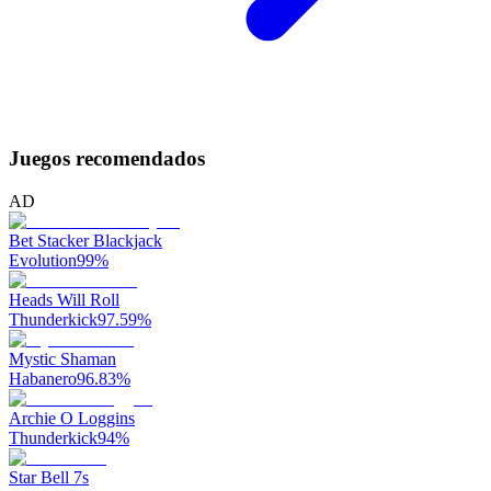
Juegos recomendados
AD
Bet Stacker Blackjack
Evolution
99
%
Heads Will Roll
Thunderkick
97.59
%
Mystic Shaman
Habanero
96.83
%
Archie O Loggins
Thunderkick
94
%
Star Bell 7s