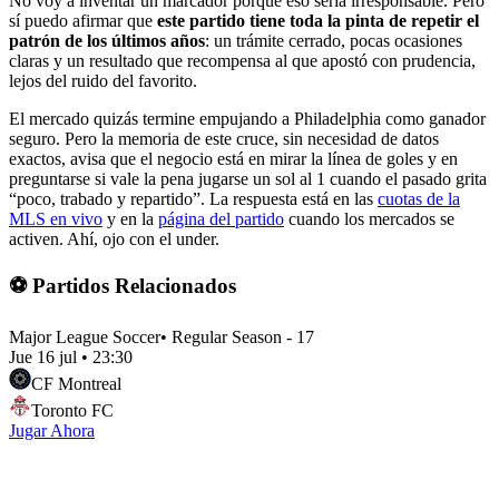
No voy a inventar un marcador porque eso sería irresponsable. Pero
sí puedo afirmar que
este partido tiene toda la pinta de repetir el
patrón de los últimos años
: un trámite cerrado, pocas ocasiones
claras y un resultado que recompensa al que apostó con prudencia,
lejos del ruido del favorito.
El mercado quizás termine empujando a Philadelphia como ganador
seguro. Pero la memoria de este cruce, sin necesidad de datos
exactos, avisa que el negocio está en mirar la línea de goles y en
preguntarse si vale la pena jugarse un sol al 1 cuando el pasado grita
“poco, trabado y repartido”. La respuesta está en las
cuotas de la
MLS en vivo
y en la
página del partido
cuando los mercados se
activen. Ahí, ojo con el under.
⚽ Partidos Relacionados
Major League Soccer
•
Regular Season - 17
Jue 16 jul
•
23:30
CF Montreal
Toronto FC
Jugar Ahora