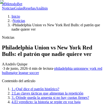
M
MetodoBet
Noticias
Guías
Reseñas
Análisis
Inicio
›
Noticias
›
Philadelphia Union vs New York Red Bulls: el patrón que
nadie quiere ver
Noticias
Philadelphia Union vs New York Red
Bulls: el patrón que nadie quiere ver
A
Andrés Quispe
·
3 de junio, 2026
·
4 min
de lectura
·
philadelphia union
new york red
bulls
major league soccer
Contenido del artículo
1.
¿Qué dice el patrón histórico?
2.
Las claves tácticas que alimentan la repetición
3.
¿Dónde queda la apuesta si no hay cuotas firmes?
4.
El veredicto: la historia se repite en voz baja