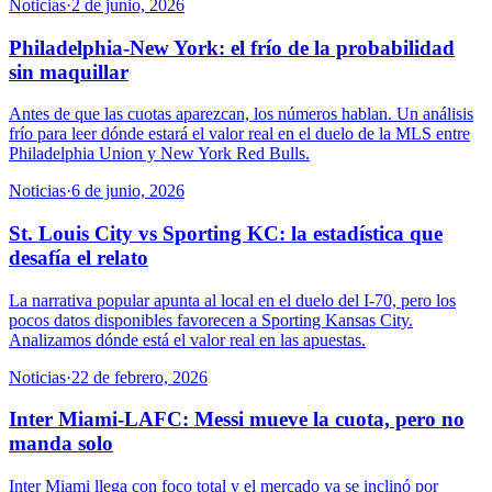
Noticias
·
2 de junio, 2026
Philadelphia-New York: el frío de la probabilidad
sin maquillar
Antes de que las cuotas aparezcan, los números hablan. Un análisis
frío para leer dónde estará el valor real en el duelo de la MLS entre
Philadelphia Union y New York Red Bulls.
Noticias
·
6 de junio, 2026
St. Louis City vs Sporting KC: la estadística que
desafía el relato
La narrativa popular apunta al local en el duelo del I-70, pero los
pocos datos disponibles favorecen a Sporting Kansas City.
Analizamos dónde está el valor real en las apuestas.
Noticias
·
22 de febrero, 2026
Inter Miami-LAFC: Messi mueve la cuota, pero no
manda solo
Inter Miami llega con foco total y el mercado ya se inclinó por