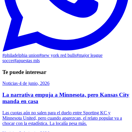
#
philadelphia union
#
new york red bulls
#
major league
soccer
#
apuestas mls
Te puede interesar
Noticias
·
4 de junio, 2026
La narrativa empuja a Minnesota, pero Kansas City
manda en casa
Las cuotas aún no salen para el duelo entre Sporting KC y
Minnesota United, pero cuando aparezcan, el relato popular va a
chocar con la estadística. La localía pesa más.