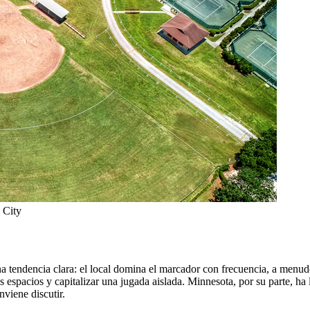
 City
 tendencia clara: el local domina el marcador con frecuencia, a menudo
espacios y capitalizar una jugada aislada. Minnesota, por su parte, ha l
viene discutir.