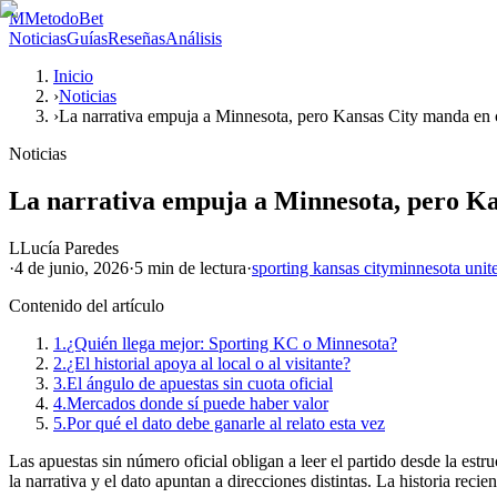
M
MetodoBet
Noticias
Guías
Reseñas
Análisis
Inicio
›
Noticias
›
La narrativa empuja a Minnesota, pero Kansas City manda en 
Noticias
La narrativa empuja a Minnesota, pero Ka
L
Lucía Paredes
·
4 de junio, 2026
·
5 min
de lectura
·
sporting kansas city
minnesota unit
Contenido del artículo
1.
¿Quién llega mejor: Sporting KC o Minnesota?
2.
¿El historial apoya al local o al visitante?
3.
El ángulo de apuestas sin cuota oficial
4.
Mercados donde sí puede haber valor
5.
Por qué el dato debe ganarle al relato esta vez
Las apuestas sin número oficial obligan a leer el partido desde la est
la narrativa y el dato apuntan a direcciones distintas. La historia rec