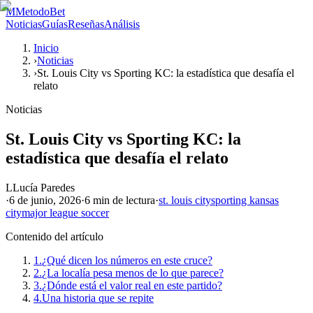
M
MetodoBet
Noticias
Guías
Reseñas
Análisis
Inicio
›
Noticias
›
St. Louis City vs Sporting KC: la estadística que desafía el
relato
Noticias
St. Louis City vs Sporting KC: la
estadística que desafía el relato
L
Lucía Paredes
·
6 de junio, 2026
·
6 min
de lectura
·
st. louis city
sporting kansas
city
major league soccer
Contenido del artículo
1.
¿Qué dicen los números en este cruce?
2.
¿La localía pesa menos de lo que parece?
3.
¿Dónde está el valor real en este partido?
4.
Una historia que se repite