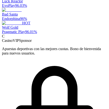
Luck Reactor
EvoPlay
96.03
%
Bad Santa
Endorphina
96
%
HOT
Wolf Gold
Pragmatic Play
96.01
%
C
CasinoVIP
Sponsor
Apuestas deportivas con las mejores cuotas. Bono de bienvenida
para nuevos usuarios.