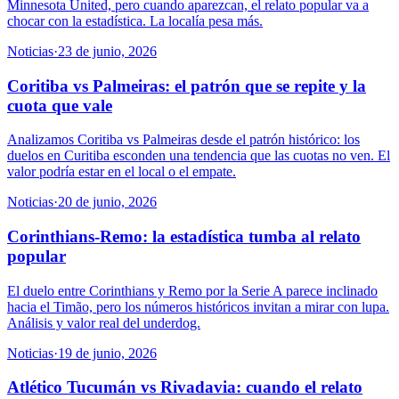
Minnesota United, pero cuando aparezcan, el relato popular va a
chocar con la estadística. La localía pesa más.
Noticias
·
23 de junio, 2026
Coritiba vs Palmeiras: el patrón que se repite y la
cuota que vale
Analizamos Coritiba vs Palmeiras desde el patrón histórico: los
duelos en Curitiba esconden una tendencia que las cuotas no ven. El
valor podría estar en el local o el empate.
Noticias
·
20 de junio, 2026
Corinthians-Remo: la estadística tumba al relato
popular
El duelo entre Corinthians y Remo por la Serie A parece inclinado
hacia el Timão, pero los números históricos invitan a mirar con lupa.
Análisis y valor real del underdog.
Noticias
·
19 de junio, 2026
Atlético Tucumán vs Rivadavia: cuando el relato