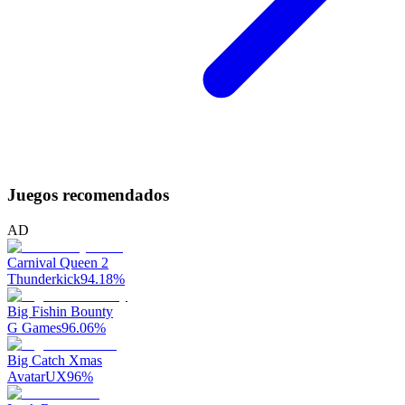
Juegos recomendados
AD
Carnival Queen 2
Thunderkick
94.18
%
Big Fishin Bounty
G Games
96.06
%
Big Catch Xmas
AvatarUX
96
%