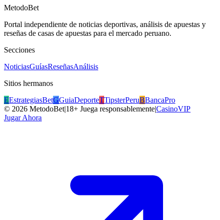
MetodoBet
Portal independiente de noticias deportivas, análisis de apuestas y
reseñas de casas de apuestas para el mercado peruano.
Secciones
Noticias
Guías
Reseñas
Análisis
Sitios hermanos
E
EstrategiasBet
G
GuiaDeporte
T
TipsterPeru
B
BancaPro
©
2026
MetodoBet
|
18+ Juega responsablemente
|
CasinoVIP
Jugar Ahora