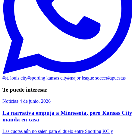
#
st. louis city
#
sporting kansas city
#
major league soccer
#
apuestas
Te puede interesar
Noticias
·
4 de junio, 2026
La narrativa empuja a Minnesota, pero Kansas City
manda en casa
Las cuotas aún no salen para el duelo entre Sporting KC y